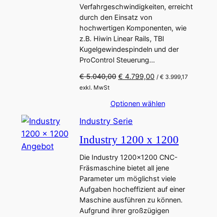
m
Verfahrgeschwindigkeiten, erreicht
i
:
A
durch den Einsatz von
s
€
n
hochwertigen Komponenten, wie
w
g
z.B. Hiwin Linear Rails, TBI
a
5
Kugelgewindespindeln und der
e
r
.
ProControl Steuerung…
b
:
2
€
8
o
U
A
€
5.040,00
€
4.799,00
/
€
3.999,17
0
r
k
t
exkl. MwSt
5
,
s
t
Optionen wählen
.
0
p
u
7
0
r
e
Industry Serie
6
.
ü
l
Industry 1200 x 1200
0
n
l
P
Angebot
,
g
e
Die Industry 1200×1200 CNC-
r
0
l
r
Fräsmaschine bietet all jene
o
0
i
P
Parameter um möglichst viele
c
r
d
Aufgaben hocheffizient auf einer
h
e
u
Maschine ausführen zu können.
e
i
k
Aufgrund ihrer großzügigen
r
s