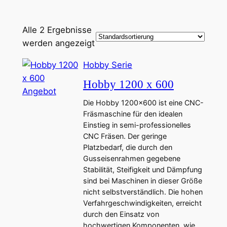
Alle 2 Ergebnisse
werden angezeigt
Hobby Serie
Hobby 1200 x 600
P
Angebot
Die Hobby 1200×600 ist eine CNC-
r
Fräsmaschine für den idealen
o
Einstieg in semi-professionelles
d
CNC Fräsen. Der geringe
u
Platzbedarf, die durch den
k
Gusseisenrahmen gegebene
t
Stabilität, Steifigkeit und Dämpfung
sind bei Maschinen in dieser Größe
i
nicht selbstverständlich. Die hohen
m
Verfahrgeschwindigkeiten, erreicht
A
durch den Einsatz von
n
hochwertigen Komponenten, wie