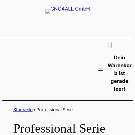
Zum
Inhalt
springen
Dein
Warenkor
b ist
gerade
leer!
Startseite
/ Professional Serie
Professional Serie