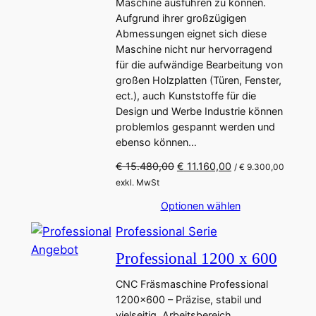
Maschine ausführen zu können.
e
i
k
Aufgrund ihrer großzügigen
r
s
t
Abmessungen eignet sich diese
P
i
Maschine nicht nur hervorragend
i
r
s
für die aufwändige Bearbeitung von
m
e
t
großen Holzplatten (Türen, Fenster,
i
:
A
ect.), auch Kunststoffe für die
s
€
n
Design und Werbe Industrie können
w
g
problemlos gespannt werden und
a
7
ebenso können…
e
r
.
b
:
8
U
A
€
15.480,00
€
11.160,00
/
€
9.300,00
€
0
o
r
k
exkl. MwSt
0
s
t
t
Optionen wählen
1
,
p
u
1
0
r
e
Professional Serie
.
0
ü
l
P
Angebot
Professional 1200 x 600
0
.
n
l
r
0
g
e
CNC Fräsmaschine Professional
o
0
l
r
1200×600 – Präzise, stabil und
d
,
i
P
vielseitig. Arbeitsbereich