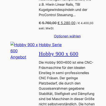
g
z.B. Hiwin Linear Rails, TBI
Kugelgewindespindeln und der
e
ProControl Steuerung…
b
o
U
A
€
5.760,00
€
5.280,00
/
€
4.400,00
r
k
t
exkl. MwSt
s
t
Optionen wählen
p
u
r
e
Hobby Serie
ü
l
Hobby 900 x 600
n
l
P
Angebot
g
e
Die Hobby 900×600 ist eine CNC-
r
l
r
Fräsmaschine für den idealen
o
i
P
Einstieg in semi-professionelles
c
r
d
CNC Fräsen. Der geringe
h
e
u
Platzbedarf, die durch den
e
i
k
Gusseisenrahmen gegebene
r
s
t
Stabilität, Steifigkeit und Dämpfung
P
i
sind bei Maschinen in dieser Größe
i
r
s
nicht selbstverständlich. Die hohen
e
t