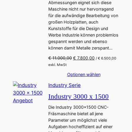
t
Abmessungen eignet sich diese
P
i
Maschine nicht nur hervorragend
i
r
s
für die aufwändige Bearbeitung von
m
e
t
großen Holzplatten, auch
i
:
A
Kunststoffe für die Design und
s
€
n
Werbe Industrie können problemlos
w
g
gespannt werden und ebenso
a
4
können damit Metalle zerspant…
e
r
.
b
:
7
U
A
€
11.000,00
€
7.800,00
/
€
6.500,00
€
9
o
r
k
exkl. MwSt
9
s
t
t
Optionen wählen
5
,
p
u
.
0
r
e
Industry Serie
0
0
ü
l
Industry 3000 x 1500
4
.
n
l
P
Angebot
0
g
e
Die Industry 3000×1500 CNC-
r
,
l
r
Fräsmaschine bietet all jene
o
0
i
P
Parameter um möglichst viele
0
c
r
d
Aufgaben hocheffizient auf einer
h
e
u