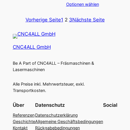
s
t
Optionen wählen
,
p
u
0
r
e
0
Vorherige Seite
1
2
3
Nächste Seite
ü
l
n
l
g
e
l
r
i
P
CNC4ALL GmbH
c
r
h
e
Be A Part of CNC4ALL – Fräsmaschinen &
e
i
Lasermaschinen
r
s
P
i
r
s
Alle Preise inkl. Mehrwertsteuer, exkl.
e
t
Transportkosten.
i
:
s
€
Über
Datenschutz
Social
w
Referenzen
Datenschutzerklärung
a
6
Geschichte
Allgemeine Geschäftsbedingungen
r
.
Kontakt
Rückgabebedingungen
:
0