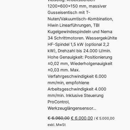
0
c
r
u
1200×600×150 mm, massiver
0
h
e
k
Gusseisentisch mit T-
e
i
t
Nuten/Vakuumtisch-Kombination,
r
s
i
Hiwin Linearführungen, TBI
P
i
Kugelgewindespindeln und Nema
m
r
s
34 Schrittmotoren. Wassergekühlte
A
e
t
HF-Spindel 1,5 kW (optional 2,2
i
:
n
kW), Drehzahl bis 24.000 U/min.
s
€
g
Hohe Genauigkeit: Positionierung
w
e
±0,02 mm, Wiederholgenauigkeit
a
1
±0,03 mm. Max.
b
r
1
Verfahrgeschwindigkeit 6.000
o
:
.
mm/min, empfohlene
€
1
t
Arbeitsgeschwindigkeit 4.000
6
mm/min. Inklusive Steuerung
1
0
ProControl,
5
,
Werkzeuglängensensor…
.
0
4
0
U
A
€
6.960,00
€
6.000,00
/
€
5.000,00
8
.
r
k
exkl. MwSt
0