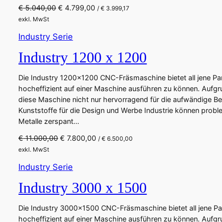
U
A
€
5.040,00
e
€
4.799,00
i
/
€
3.999,17
r
k
r
s
exkl. MwSt
s
t
P
i
Industry Serie
p
u
r
s
r
e
e
t
Industry 1200 x 1200
ü
l
i
:
n
l
s
€
Die Industry 1200×1200 CNC-Fräsmaschine bietet all jene P
g
e
w
hocheffizient auf einer Maschine ausführen zu können. Aufg
l
r
a
5
diese Maschine nicht nur hervorragend für die aufwändige B
i
P
r
.
Kunststoffe für die Design und Werbe Industrie können pro
c
r
:
2
Metalle zerspant…
h
e
€
8
U
A
€
11.000,00
e
€
7.800,00
i
0
/
€
6.500,00
r
k
r
s
5
,
exkl. MwSt
s
t
P
i
.
0
Industry Serie
p
u
r
s
7
0
r
e
e
t
6
.
Industry 3000 x 1500
ü
l
i
:
0
n
l
s
€
,
Die Industry 3000×1500 CNC-Fräsmaschine bietet all jene P
g
e
w
0
hocheffizient auf einer Maschine ausführen zu können. Aufg