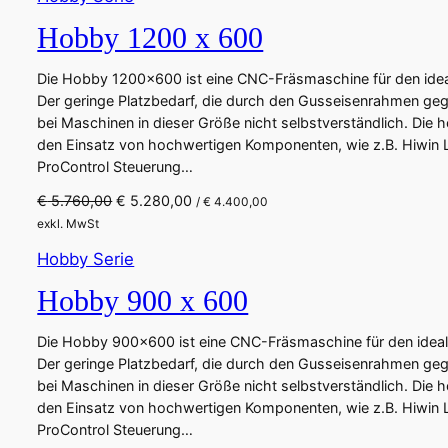
Hobby 1200 x 600
Die Hobby 1200×600 ist eine CNC-Fräsmaschine für den ideal
Der geringe Platzbedarf, die durch den Gusseisenrahmen gege
bei Maschinen in dieser Größe nicht selbstverständlich. Die 
den Einsatz von hochwertigen Komponenten, wie z.B. Hiwin L
ProControl Steuerung…
U
A
€
5.760,00
€
5.280,00
/
€
4.400,00
r
k
exkl. MwSt
s
t
Hobby Serie
p
u
r
e
Hobby 900 x 600
ü
l
n
l
Die Hobby 900×600 ist eine CNC-Fräsmaschine für den ideale
g
e
Der geringe Platzbedarf, die durch den Gusseisenrahmen gege
l
r
bei Maschinen in dieser Größe nicht selbstverständlich. Die 
i
P
den Einsatz von hochwertigen Komponenten, wie z.B. Hiwin L
c
r
ProControl Steuerung…
h
e