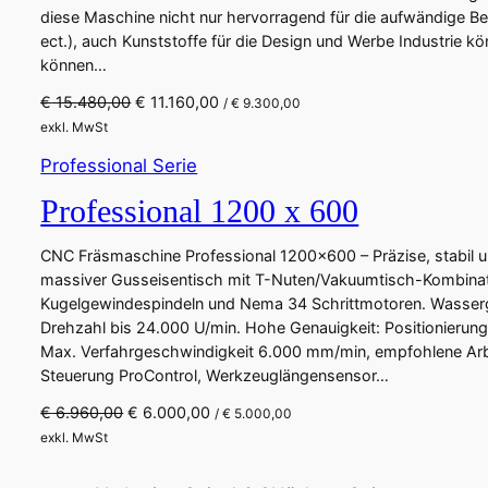
l
r
a
4
0
diese Maschine nicht nur hervorragend für die aufwändige Be
i
P
r
.
ect.), auch Kunststoffe für die Design und Werbe Industrie
c
r
:
7
können…
h
e
€
9
U
A
€
15.480,00
e
€
11.160,00
i
9
/
€
9.300,00
r
k
r
s
5
,
exkl. MwSt
s
t
P
i
.
0
Professional Serie
p
u
r
s
0
0
r
e
e
t
4
.
Professional 1200 x 600
ü
l
i
:
0
n
l
s
€
,
CNC Fräsmaschine Professional 1200×600 – Präzise, stabil 
g
e
w
0
massiver Gusseisentisch mit T-Nuten/Vakuumtisch-Kombinati
l
r
a
7
0
Kugelgewindespindeln und Nema 34 Schrittmotoren. Wasserge
i
P
r
.
Drehzahl bis 24.000 U/min. Hohe Genauigkeit: Positionieru
c
r
:
8
Max. Verfahrgeschwindigkeit 6.000 mm/min, empfohlene Arb
h
e
€
0
Steuerung ProControl, Werkzeuglängensensor…
e
i
0
U
A
€
6.960,00
€
r
6.000,00
s
1
,
/
€
5.000,00
r
k
P
i
1
0
exkl. MwSt
s
t
r
s
.
0
p
u
e
t
0
.